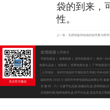
袋的到来，
性。
上一条：
瓦楞纸板和纸箱的箱常数与楞常
友情链接 LINKS
手提包装盒
|
迪奥纸袋
|
深圳包装设计
|
南京一站
包装礼品盒
|
包装袋
|
坚果包装礼盒
|
广州包装设计
公司地址：深圳市龙岗区平湖街道天华路1号科伦特工业区1
版权所有 2018 ◎ 深圳市华誉包装制品有限公司 备
关注官方微信
关 键 词：六一儿童节礼品袋,保健品礼盒,深圳纸袋
京包装印刷,电商包装礼盒,伴手礼礼盒,盲盒空盒订制