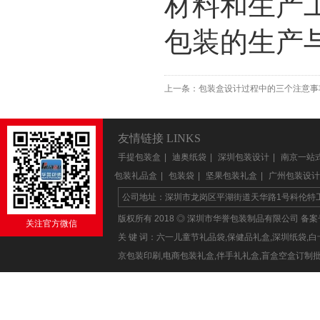
材料和生产
包装的生产
上一条：
包装盒设计过程中的三个注意事
友情链接 LINKS
手提包装盒
|
迪奥纸袋
|
深圳包装设计
|
南京一站
包装礼品盒
|
包装袋
|
坚果包装礼盒
|
广州包装设计
公司地址：深圳市龙岗区平湖街道天华路1号科伦特工业区1
版权所有 2018 ◎ 深圳市华誉包装制品有限公司 备
关注官方微信
关 键 词：六一儿童节礼品袋,保健品礼盒,深圳纸袋
京包装印刷,电商包装礼盒,伴手礼礼盒,盲盒空盒订制