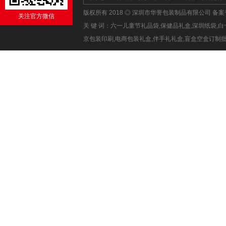
版权所有 2018 ◎ 深圳市华誉包装制品有限公司 备
关注官方微信
关 键 词：六一儿童节礼品袋,保健品礼盒,深圳纸袋
京包装印刷,电商包装礼盒,伴手礼礼盒,盲盒空盒订制