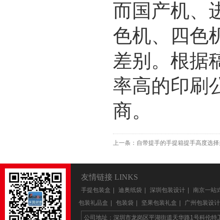
而国产机、
色机、四色
差别。根据
率高的印刷
商。
上一条：
自带提手的手提箱提手高度选择
友情链接 LINKS
手提包装盒
|
迪奥纸袋
|
深圳包装设计
|
南京一站
包装礼品盒
|
包装袋
|
坚果包装礼盒
|
广州包装设计
公司地址：深圳市龙岗区平湖街道天华路1号科伦特工业区1