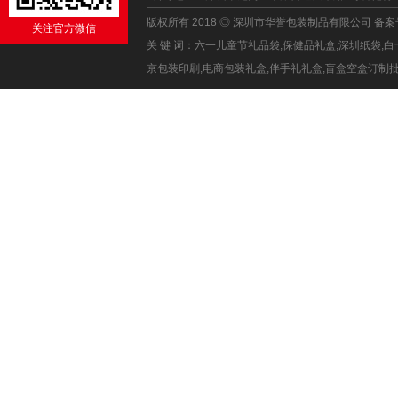
版权所有 2018 ◎ 深圳市华誉包装制品有限公司 备
关注官方微信
关 键 词：六一儿童节礼品袋,保健品礼盒,深圳纸袋
京包装印刷,电商包装礼盒,伴手礼礼盒,盲盒空盒订制